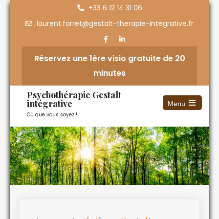
+33 6 12 14 31 06
laurent.farret@gestalt-therapie-integrative.fr
Réservez une 1ère visio gratuite de 20
minutes
Psychothérapie Gestalt
intégrative
Menu
Où que vous soyez !