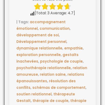
[Total:
3
Average:
4.7
]
| Tags:
accompagnement
émotionnel
,
communication
,
développement de soi
,
Développement personnel
,
dynamique relationnelle
,
empathie
,
exploration personnelle
,
gestalts
inachevées
,
psychologie de couple
,
psychothérapie relationnelle
,
relation
amoureuse
,
relation saine
,
relations
épanouissantes
,
résolution des
conflits
,
schémas de comportement
,
soutien relationnel
,
thérapeute
Gestalt
,
thérapie de couple
,
thérapie