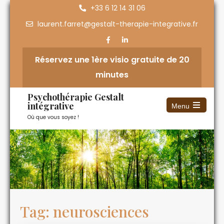
+33 6 12 14 31 06
laurent.farret@gestalt-therapie-integrative.fr
Réservez une 1ère visio gratuite de 20
minutes
Psychothérapie Gestalt
intégrative
Menu
Où que vous soyez !
Tag: neurosciences