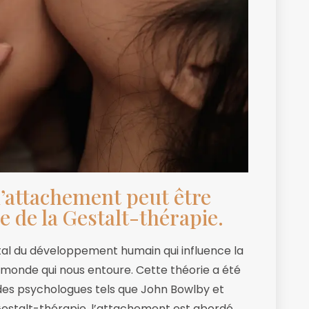
’attachement peut être
e de la Gestalt-thérapie.
l du développement humain qui influence la
 monde qui nous entoure. Cette théorie a été
es psychologues tels que John Bowlby et
Gestalt-thérapie, l’attachement est abordé