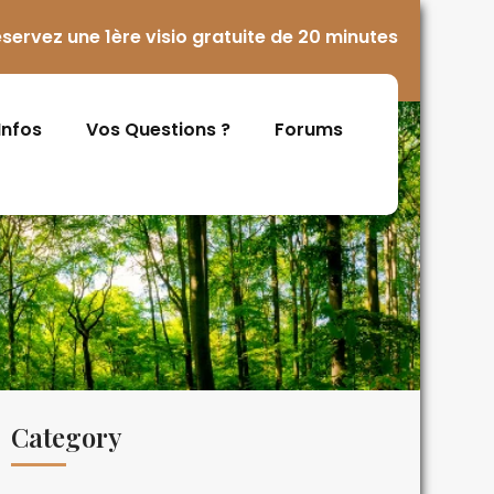
servez une 1ère visio gratuite de 20 minutes
 Infos
Vos Questions ?
Forums
Category