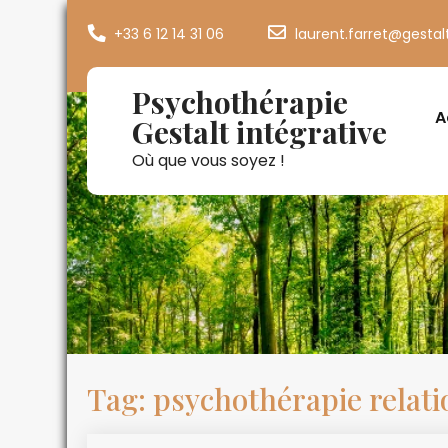
+33 6 12 14 31 06
laurent.farret@gestal
Psychothérapie
A
Gestalt intégrative
Où que vous soyez !
Tag: psychothérapie relati