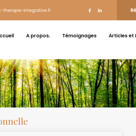
Ré
t-therapie-integrative.fr
ccueil
A propos.
Témoignages
Articles et
onnelle