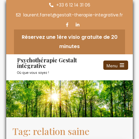
+33 6 12 14 31 06
laurent.farret@gestalt-therapie-integrative.fr
Réservez une 1ère visio gratuite de 20
minutes
Psychothérapie Gestalt
intégrative
Menu
Où que vous soyez !
Tag: relation saine