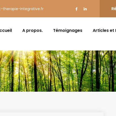
Ré
t-therapie-integrative.fr
ccueil
A propos.
Témoignages
Articles et