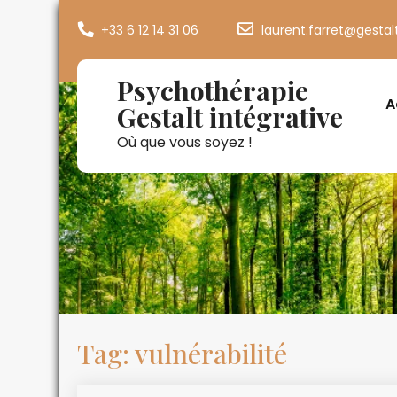
+33 6 12 14 31 06
laurent.farret@gestal
Psychothérapie
A
Gestalt intégrative
Où que vous soyez !
Tag: vulnérabilité