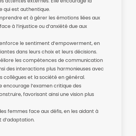
des attentes externes. Elle encourage la
e qui est authentique.
omprendre et à gérer les émotions liées aux
 face à l’injustice ou d’anxiété due aux
 renforce le sentiment d’empowerment, en
antes dans leurs choix et leurs décisions.
améliore les compétences de communication
ainsi des interactions plus harmonieuses avec
es collègues et la société en général.
lle encourage l’examen critique des
struire, favorisant ainsi une vision plus
 des femmes face aux défis, en les aidant à
t d’adaptation.