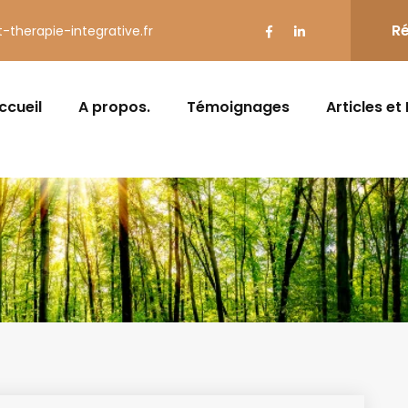
Ré
t-therapie-integrative.fr
ccueil
A propos.
Témoignages
Articles et