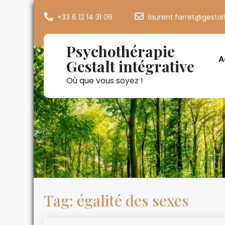
+33 6 12 14 31 06
laurent.farret@gestal
Psychothérapie
A
Gestalt intégrative
Où que vous soyez !
Tag: égalité des sexes