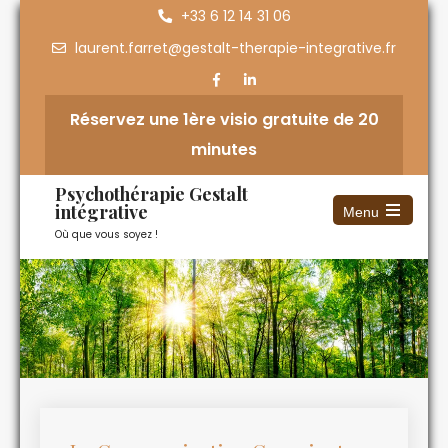
+33 6 12 14 31 06
laurent.farret@gestalt-therapie-integrative.fr
Réservez une 1ère visio gratuite de 20
minutes
Psychothérapie Gestalt
intégrative
Menu
Où que vous soyez !