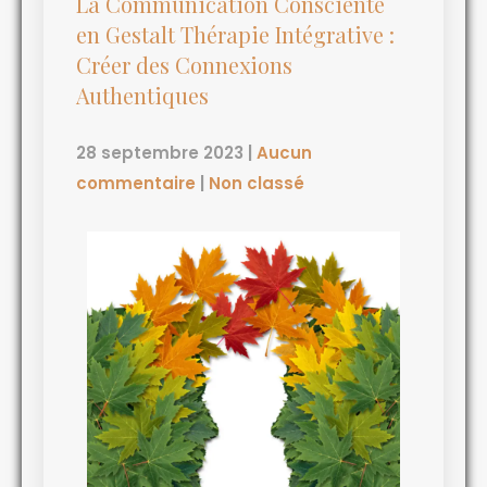
La Communication Consciente
en Gestalt Thérapie Intégrative :
Créer des Connexions
Authentiques
28 septembre 2023
|
Aucun
commentaire
|
Non classé