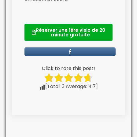
Réserver une 1ère visio de 20
minute gratuite
Click to rate this post!
[Total:
3
Average:
4.7
]