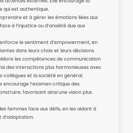
des attentes externes. Elle encourage la
e qui est authentique.
omprendre et à gérer les émotions liées aux
 face à l’injustice ou d’anxiété due aux
 renforce le sentiment d’empowerment, en
antes dans leurs choix et leurs décisions.
améliore les compétences de communication
ainsi des interactions plus harmonieuses avec
es collègues et la société en général.
lle encourage l’examen critique des
struire, favorisant ainsi une vision plus
 des femmes face aux défis, en les aidant à
t d’adaptation.