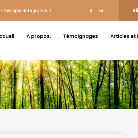
Ré
t-therapie-integrative.fr
ccueil
A propos.
Témoignages
Articles et