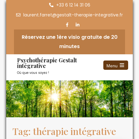
+33 6 12 14 31 06
laurent.farret@gestalt-therapie-integrative.fr
Réservez une 1ère visio gratuite de 20
minutes
Psychothérapie Gestalt
intégrative
Menu
Où que vous soyez !
Tag: thérapie intégrative